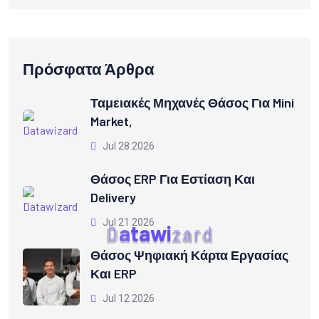
Πρόσφατα Άρθρα
Ταμειακές Μηχανές Θάσος Για Mini
Market,
Jul 28 2026
Θάσος ERP Για Εστίαση Και
Delivery
Jul 21 2026
D
a
t
a
w
i
z
a
r
d
Θάσος Ψηφιακή Κάρτα Εργασίας
Και ERP
Jul 12 2026