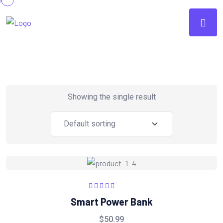
Showing the single result
Rated
5.00
out
Smart Power Bank
of 5
$
50.99